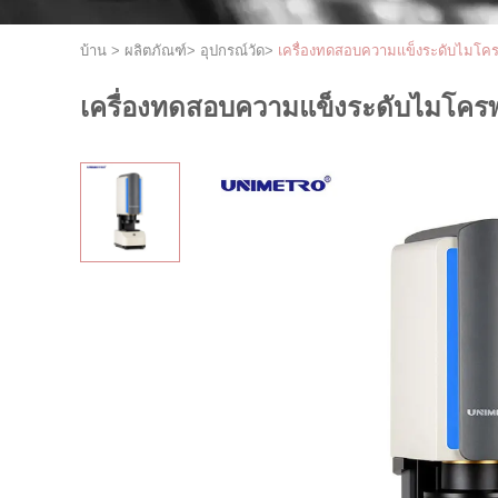
บ้าน
>
ผลิตภัณฑ์
>
อุปกรณ์วัด
>
เครื่องทดสอบความแข็งระดับไมโคร
เครื่องทดสอบความแข็งระดับไมโครพ