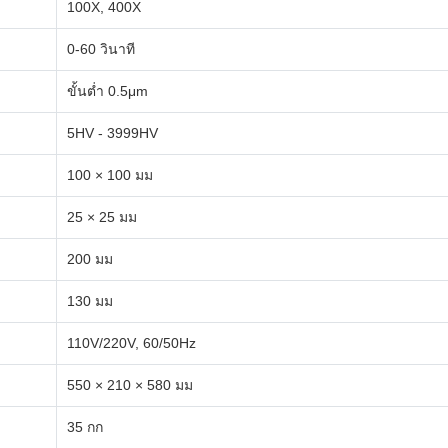
100X, 400X
0-60 วินาที
ขั้นต่ำ 0.5μm
5HV - 3999HV
100 × 100 มม
25 × 25 มม
200 มม
130 มม
110V/220V, 60/50Hz
550 × 210 × 580 มม
35 กก