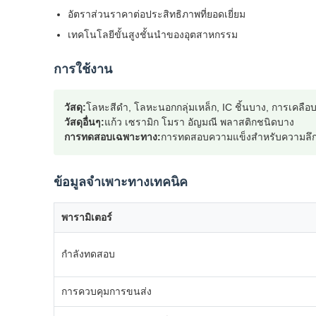
อัตราส่วนราคาต่อประสิทธิภาพที่ยอดเยี่ยม
เทคโนโลยีขั้นสูงชั้นนำของอุตสาหกรรม
การใช้งาน
วัสดุ:
โลหะสีดำ, โลหะนอกกลุ่มเหล็ก, IC ชิ้นบาง, การเคลือ
วัสดุอื่นๆ:
แก้ว เซรามิก โมรา อัญมณี พลาสติกชนิดบาง
การทดสอบเฉพาะทาง:
การทดสอบความแข็งสำหรับความลึกแ
ข้อมูลจำเพาะทางเทคนิค
พารามิเตอร์
กำลังทดสอบ
การควบคุมการขนส่ง