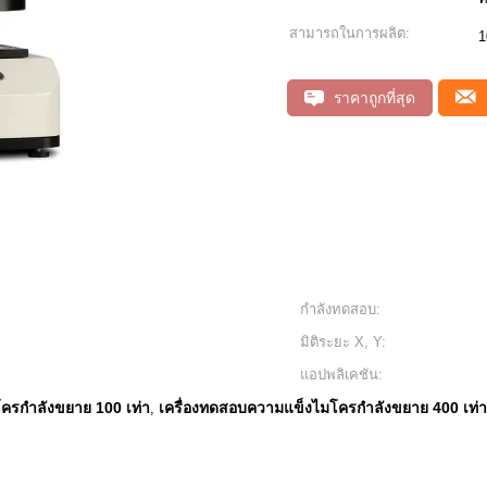
สามารถในการผลิต:
1
ราคาถูกที่สุด
กำลังทดสอบ:
มิติระยะ X, Y:
แอปพลิเคชัน:
ครกำลังขยาย 100 เท่า
เครื่องทดสอบความแข็งไมโครกำลังขยาย 400 เท่า
,