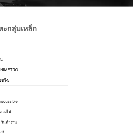
ะกลุ่มเหล็ก
ีน
UNIMETRO
อชวี-5
iscussible
ล่องไม้
 วันทำงาน
ี/ที