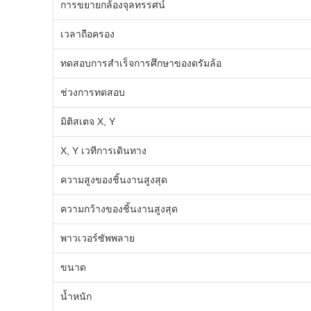
การขยายกล้องจุลทรรศน์
เวลาถือครอง
ทดสอบการสำเร็จการศึกษาของดรัมล้อ
ช่วงการทดสอบ
มิติสเตจ X, Y
X, Y เวทีการเดินทาง
ความสูงของชิ้นงานสูงสุด
ความกว้างของชิ้นงานสูงสุด
พาวเวอร์ซัพพลาย
ขนาด
น้ำหนัก