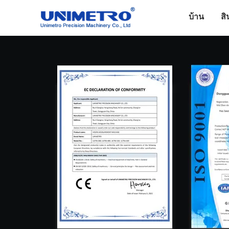
บ้าน
สิ