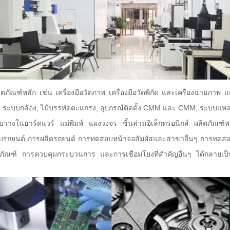
ิตภัณฑ์หลัก เช่น เครื่องมือวัดภาพ เครื่องมือวัดพิกัด และเครื่องฉายภาพ
์, ระบบกล้อง, ไม้บรรทัดตะแกรง, อุปกรณ์ติดตั้ง CMM และ CMM, ระบบแหล
ขวางในฮาร์ดแวร์ แม่พิมพ์ แผงวงจร ชิ้นส่วนอิเล็กทรอนิกส์ ผลิตภัณฑ์
สอบรถยนต์ การผลิตรถยนต์ การทดสอบหน้าจอสัมผัสและสาขาอื่นๆ การทดสอ
์ การควบคุมกระบวนการ และการเชื่อมโยงที่สำคัญอื่นๆ ได้กลายเป็นพันธมิ