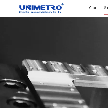
บ้าน
สิ