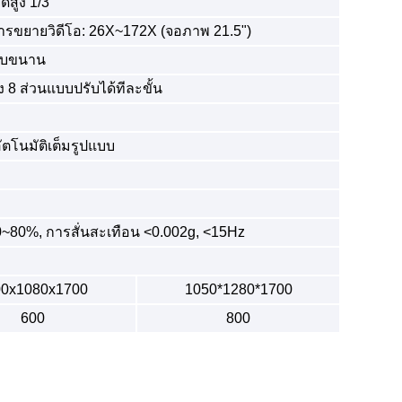
ดสูง 1/3"
;การขยายวิดีโอ: 26X~172X (จอภาพ 21.5")
บบขนาน
8 ส่วนแบบปรับได้ทีละขั้น
โนมัติเต็มรูปแบบ
0~80%, การสั่นสะเทือน <0.002g, <15Hz
00x1080x1700
1050*1280*1700
600
800