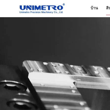
บ้าน
สิ