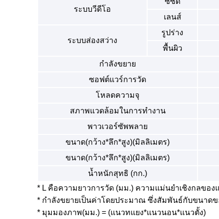
ซีซีดี
ระบบวีดีโอ
เลนส์
รูปร่าง
ระบบส่องสว่าง
พื้นผิว
กำลังขยาย
ซอฟต์แวร์การวัด
โหลดความจุ
สภาพแวดล้อมในการทำงาน
พาวเวอร์ซัพพลาย
ขนาด(กว้าง*ลึก*สูง)(มิลลิเมตร)
ขนาด(กว้าง*ลึก*สูง)(มิลลิเมตร)
น้ำหนักสุทธิ (กก.)
* L คือความยาวการวัด (มม.) ความแม่นยำเชิงกลของแ
* กำลังขยายเป็นค่าโดยประมาณ ซึ่งสัมพันธ์กับขน
* มุมมองภาพ(มม.) = (แนวทแยง*แนวนอน*แนวตั้ง)