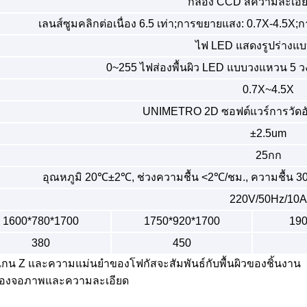
กล้อง CCD สีความละเอีย
เลนส์ซูมคลิกต่อเนื่อง 6.5 เท่า;การขยายแสง: 0.7X-4.5X
ไฟ LED แสดงรูปร่างแ
0~255 ไฟส่องพื้นผิว LED แบบวงแหวน 5 วง 
0.7X~4.5X
UNIMETRO 2D ซอฟต์แวร์การวัดอัต
±2.5um
25กก
อุณหภูมิ 20℃±2℃, ช่วงความชื้น <2℃/ชม., ความชื้น 3
220V/50Hz/10A
1600*780*1700
1750*920*1700
19
380
450
กน Z และความแม่นยำของโฟกัสจะสัมพันธ์กับพื้นผิวของชิ้นงาน
าดของจอภาพและความละเอียด