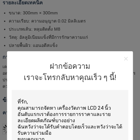
รายละเอียดเทคนิค
ขนาด: 300mm × 300mm
ความเรียบ: ความอนุญาต 0.02 มิลลิเมตร
ประเภทเส้น: หลุมติดตั้ง M8
วัสดุ: อัลลูมิเนียมแข็งที่มีการรักษาความแก่
ปลายพื้นผิว: แอนอดีสแข็ง
การประกันคุณภาพ
ฝากข้อความ
เครื่องปรับระดับความเรียบร้อย FlexFix ติดตามความต้องการความ
อดทนที่เข้มงวด ด้วยความแม่นยําของความเรียบร้อยสูงถึง 0.04 มม.การ
เราจะโทรกลับหาคุณเร็ว ๆ นี้!
ประกันคุณภาพของเครื่องประดับที่สําคัญสําหรับการใช้งานในการวัด
ความแม่นยํา.
ข้อมูลผู้ผลิต
ความ สามารถ ในการ ผลิต ของ เรา