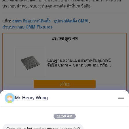
A5: ผลิตภัณฑ์ของเรามีรับประกัน 1 ปี เราได้เพิ่มความทนทานในส่วน
ประกอบสําคัญ, รับประกันคุณภาพสินค้าที่น่าเชื่อถือ
cmm ถืออุปกรณ์ติดตั้ง
อุปกรณ์ติดตั้ง CMM
แท็ก:
,
,
ส่วนประกอบ CMM Fixtures
এর সেরা মূল্য পান
แผ่นฐานความแม่นยำสำหรับอุปกรณ์
จับยึด CMM – ขนาด 300 มม. พร้อม
ความเรียบ 0.02 มม. สำหรับการจับยึด
ชิ้นงานวัด 3 มิติ
চালিয়ে
Mr. Henry Wong
ชุดติดตั้ง CMM
มากกว่า
11:50 AM
Good day, what product are you looking for?