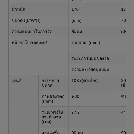
น้ําหนัก
170
175
ขนาด ((L*W*H)
(mm)
780*8
ความแม่นยําในการวัด
อืมมม
(3+L/7
หน้าจอโปรเจคเตอร์
ขนาดจอ ((mm)
ระยะการหมุนของจอ
ความละเอียดมุมหมุน
เลนส์
การขยาย
10X ((ตัวเลือก)
20X ((
ขนาด
เลือก)
ภาพของวัตถุ
ฟ30
Ф15
((mm)
ระยะทางใน
77.7
44.3
การทํางาน
((มม)
สูงของชิ้น
90 มม.
90 มม.