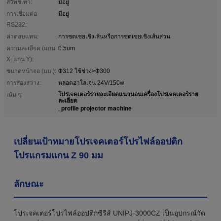
สวิทช์เท้า:
มีอยู่
การเชื่อมต่อ
มีอยู่
RS232:
ค่าตอบแทน:
การชดเชยเชิงเส้นหรือการชดเชยเชิงเส้นส่วน
ความละเอียด (แกน
0.5um
X, แกน Y):
ขนาดหน้าจอ (มม.):
Ф312 ใช้ช่วง>Ф300
การส่องสว่าง:
หลอดฮาโลเจน 24V/150w
โปรเจคเตอร์รายละเอียดแนวนอนเครื่องโปรเจคเตอร์ราย
เน้น ๆ:
ละเอียด
profile projector machine
,
เปลี่ยนเป้าหมายโปรเจคเตอร์โปรไฟล์ออปติก
โปรแกรมแกน Z 90 มม
ลักษณะ
โปรเจคเตอร์โปรไฟล์ออปติกซีรีส์ UNIPJ-3000CZ เป็นอุปกรณ์วัด