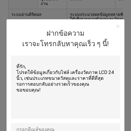
งาน
ระบบอ่านดิจิตอล
ระบบประมวลผลข้อมูลหลายฟังก์ช
ใช้เพื่อรวบรวมข้อมูลและวัดจุด 
การส่องแสง
การส่องแสงของการส่งและการสะ
ฝากข้อความ
พลัง
110V/220V ((AC) 50/60Hz พลัง
เราจะโทรกลับหาคุณเร็ว ๆ นี้!
การเย็น
โดยแฟนๆ
อุปกรณ์เสริม
เครื่องพิมพ์ขนาดเล็ก ((ตัวเลือก),
((ตัวเลือก) และอื่น ๆ, กรุณาดูอุป
รายละเอียดเพิ่มเติม
โต๊ะรองรับที่แนะนํา
น้ําหนักการบรรทุก> 250 กิโลกรัม
ข้อมูลบริษัท