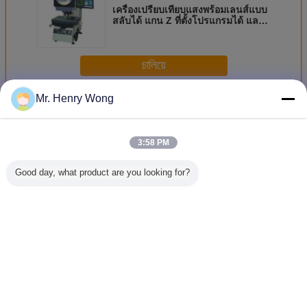
เครื่องเปรียบเทียบแสงพร้อมเลนส์แบบ
สลับได้ แกน Z ที่ตั้งโปรแกรมได้ และ
ช่วงการวัด 90 มม
চালিয়ে
Mr. Henry Wong
โปรเจคเตอร์โปรเจคเตอร์ออฟติคอล
มากกว่า
3:58 PM
Good day, what product are you looking for?
โปรเจคเตอร์
โปรไฟล์
โปรไฟล์
โปรเจคเ
โปรไฟล์ออปติกส์
โปรเจคเตอร์ออปติ
โปรเจคเตอร์แนว
โปรไฟล
ความแม่นยําสูง มี
กส์ด้วยมอเตอร์ Z-
ราบ กว้าง Φ400
ออปติคัลพร
ความละเอียด 0.5
Axis ความเร็ว 0.1
มิลลิเมตร ความ
จอ 300 มม
μm ระยะ 200 mm
มิลลิเมตรและความ
ละเอียด 0.005
คงที่ รอง
และระบบการอ่าน
ละเอียด 0.5
มิลลิเมตร และ
บรรทุกหน
เปลี่ยนภาษา
ดิจิตอล DC-3000
มิลลิเมตร
ความแม่นยําของ
ระยะเคลื่อ
เครื่องเปรียบเทียบ
มม
Thai
แสง