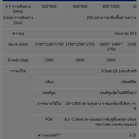
X,Y การเดินทาง
500*600
600*800
800*1000
100
((mm)
Z-axis การเดินทาง
200 ((สามารถเพิ่มขึ้นตามความต
((มม)
ความจุ
ประมาณ 35 kg
ขนาด (mm)
1700*1180*1750
1700*1280*1750
1900 * 1480 *
2100*
1750
น้ําหนัก ((kg)
1500
1800
2900
การแก้ไข
0.5μm ((0.1um สําหรับต
กล้อง
กล้องดิจิ
เลนส์ซูม
เลนส์ซูมอัตโนมัติมืออาช
การขยายวีดีโอ
18~195X (ตามรุ่นต่าง ๆ ของกล้องที่เลือก, กา
ข้อม
FOV
8.1~1.3mm (ตามแผนการจับคู่ที่แตกต่างกันขอ
เหมาะสม และสนามมองเห็นที่แท
ความแม่นยํา*
≤ (3+