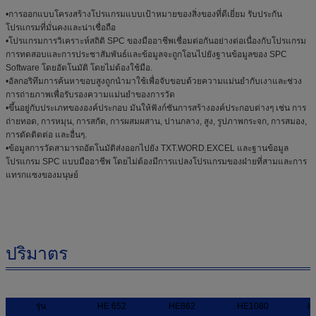
•การออกแบบโครงสร้างโปรแกรมแบบเป้าหมายของสิ่งของที่ดีเยี่ยม รับประกัน
โปรแกรมที่มั่นคงและน่าเชื่อถือ
•โปรแกรมการวิเคราะห์สถิติ SPC ของมืออาชีพเชื่อมต่อกันอย่างต่อเนื่องกับโปรแกรม
การทดสอบและการประชาสัมพันธ์และข้อมูลจะถูกโอนไปยังฐานข้อมูลของ SPC
Software โดยอัตโนมัติ โดยไม่ต้องใช้มือ.
•อัลกอริทึมการค้นหาขอบสูงถูกนํามาใช้เพื่อจับขอบด้วยความแม่นยํากับเงาและช่วง
การถ่ายภาพเพื่อรับรองความแม่นยําของการวัด
•ขึ้นอยู่กับประเภทขององค์ประกอบ มันให้ฟังก์ชันการสร้างองค์ประกอบต่างๆ เช่น การ
ถ่ายทอด, การหมุน, การสกัด, การผสมผสาน, ปานกลาง, สูง, รูปภาพกระจก, การสมอง,
การตัดติดต่อ และอื่นๆ.
•ข้อมูลการวัดสามารถอัตโนมัติส่งออกไปยัง TXT.WORD.EXCEL และฐานข้อมูล
โปรแกรม SPC แบบมืออาชีพ โดยไม่ต้องมีการแปลงโปรแกรมของฝ่ายที่สามและการ
แทรกแซงของมนุษย์
ปริมาตร
รุ่น
HE 652
HE862
HE1080
H