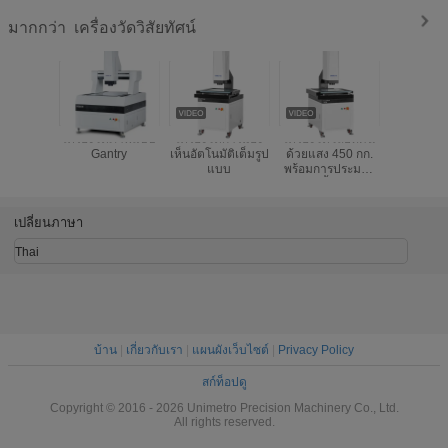
เครื่องวัดวิสัยทัศน์
มากกว่า
เครื่องวัดภาพแบบ
เครื่องวัดการมอง
เครื่องวัดวิสัยทัศน์
เครื่องวั
Gantry
เห็นอัตโนมัติเต็มรูป
ด้วยแสง 450 กก.
พร้อมกล้อง
แบบ
พร้อมการประมวล
1.2M Pix
ผลพื้นผิว
(B30
ออกซิเดชันอย่าง
หนัก
เปลี่ยนภาษา
Thai
บ้าน
|
เกี่ยวกับเรา
|
แผนผังเว็บไซต์
|
Privacy Policy
สก์ท็อปดู
Copyright © 2016 - 2026 Unimetro Precision Machinery Co., Ltd.
All rights reserved.