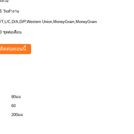
คสไม้
5 วันทำงาน
/T,L/C,D/A,D/P,Western Union,MoneyGram,MoneyGram
0 ชุดต่อเดือน
ติดต่อตอนนี้
80มม
60
200มม