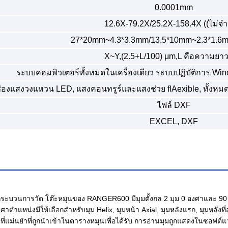
0.0001mm
12.6X-79.2X/25.2X-158.4X ((ไม่จํา
27*20mm~4.3*3.3mm/13.5*10mm~2.3*1.6mm 
X~Y,(2.5+L/100) μm,L คือความยาวท
ระบบคอมพิวเตอร์ทั้งหมดในเครื่องเดียว ระบบปฏิบัติการ Win
ช่องแสงวงแหวน LED, แสงคอนทรูร์และแสงช่วย flAexible, ทั้ง
ไฟล์ DXF
EXCEL, DXF
่างกระบวนการวัด โต๊ะหมุนของ RANGER600 มีมุมตั้งกล 2 มุม 0 องศาและ 90 อ
ําแหน่งมีให้เลือกสําหรับมุม Helix, มุมหน้า Axial, มุมหลังแรก, มุมหลังที
สที่แม่นยําที่ถูกนําเข้าในตารางหมุนเพื่อได้รับ การอ่านมุมถูกแสดงในซอฟต์แ