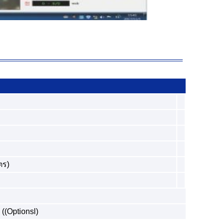
ตร)
((Optionsl)