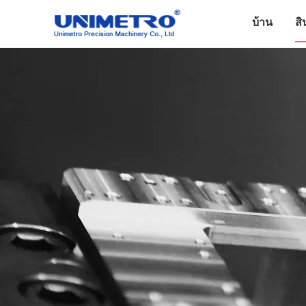
บ้าน
สิ